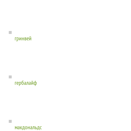
гринвей
гербалайф
макдональдс