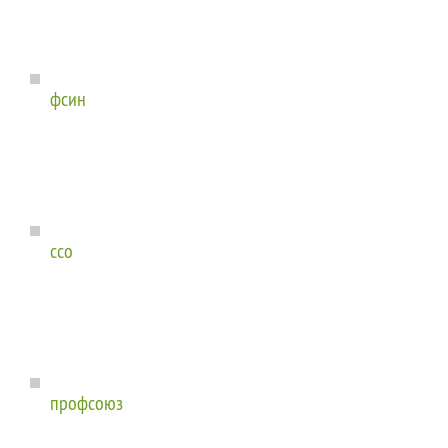
фсин
ссо
профсоюз