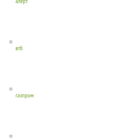
алерт
втб
газпром