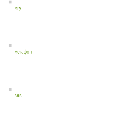
мгу
мегафон
вдв