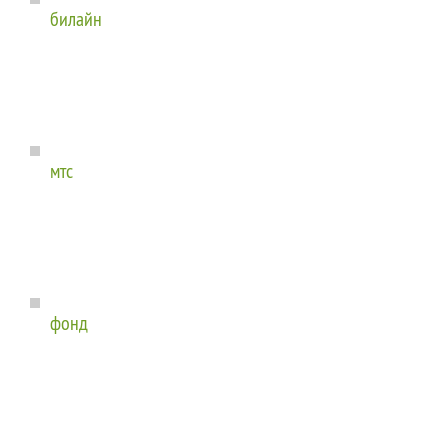
билайн
мтс
фонд