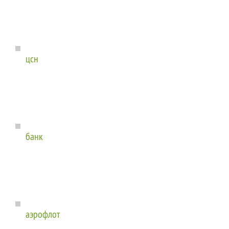
цсн
банк
аэрофлот