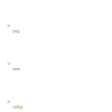
ржд
ммм
сибур