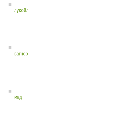
лукойл
вагнер
мвд