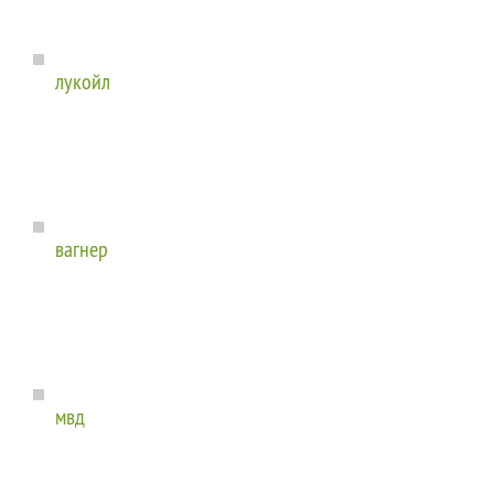
лукойл
вагнер
мвд