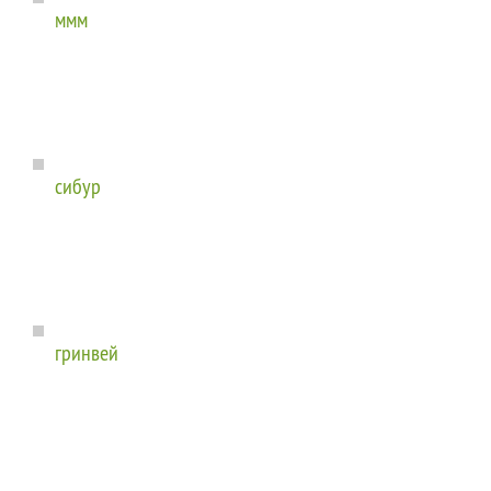
ммм
сибур
гринвей