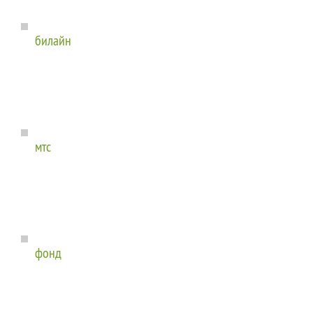
билайн
мтс
фонд