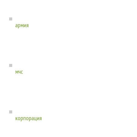
армия
мчс
корпорация