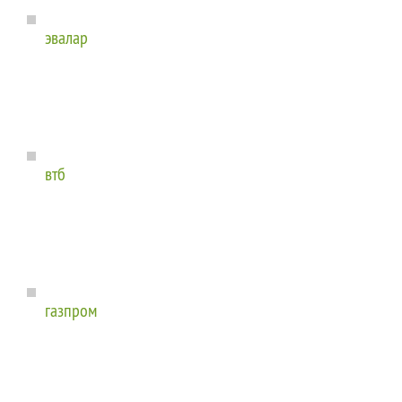
эвалар
втб
газпром