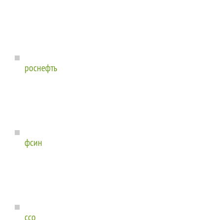
роснефть
фсин
ссо