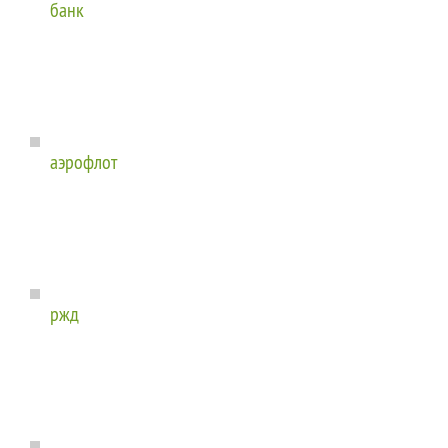
банк
аэрофлот
ржд