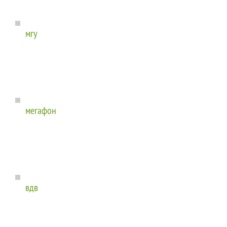
мгу
мегафон
вдв