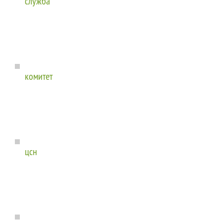
служба
комитет
цсн