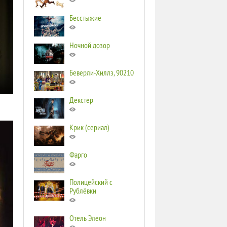
Бесстыжие
Ночной дозор
Беверли-Хиллз, 90210
Декстер
Крик (сериал)
Фарго
Полицейский с
Рублёвки
Отель Элеон