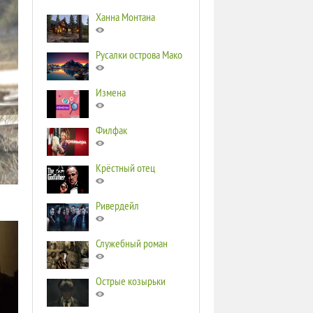
Ханна Монтана
Русалки острова Мако
Измена
Филфак
Крёстный отец
Ривердейл
Служебный роман
Острые козырьки