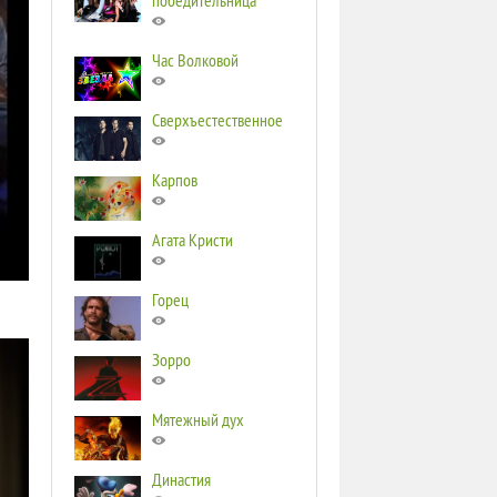
победительница
Час Волковой
Сверхъестественное
Карпов
Агата Кристи
Горец
Зорро
Мятежный дух
Династия