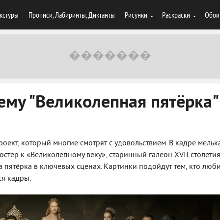
кстуры
Прописи, Лабиринты, Диктанты
Рисунки
Раскраски
Обои
ему "Великолепная пятёрка"
оект, который многие смотрят с удовольствием. В кадре мельк
остер к «Великолепному веку», старинный галеон XVII столетия
ма пятёрка в ключевых сценах. Картинки подойдут тем, кто люб
ся кадры.