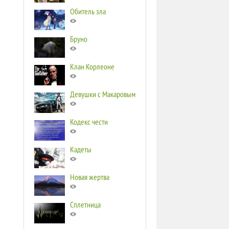
Обитель зла
Бруно
Клан Корлеоне
Девушки с Макаровым
Кодекс чести
Кадеты
Новая жертва
Сплетница