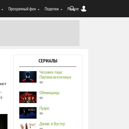
Прозрачный фон
Поделки
Разное
СЕРИАЛЫ
Человек-паук:
Паутина вселенных
ают
,
Обманщицы
ит
Пуаро
Дживс и Вустер