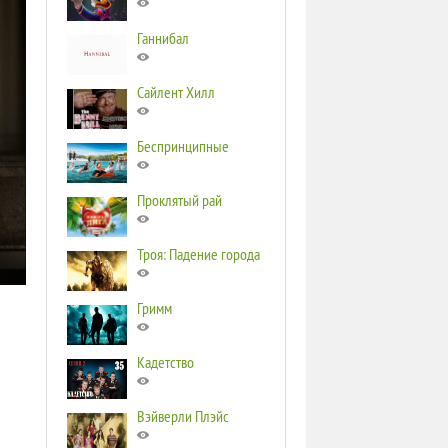
Ганнибал
Сайлент Хилл
Беспринципные
Проклятый рай
Троя: Падение города
Гримм
Кадетство
Вэйверли Плэйс