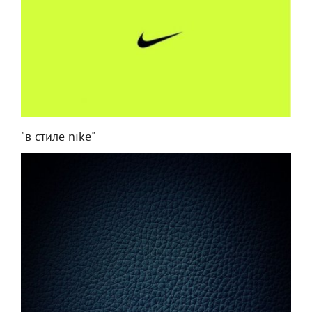
"в стиле nike"