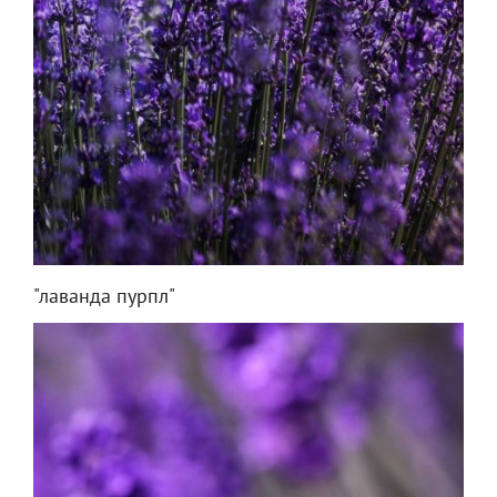
"лаванда пурпл"