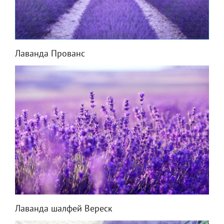
Лаванда Прованс
Лаванда шалфей Вереск