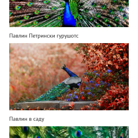
Павлин Петрински гурушотс
Павлин в саду