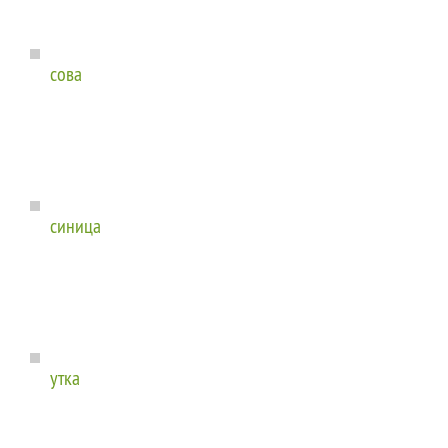
сова
синица
утка