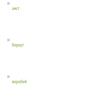
аист
беркут
воробей