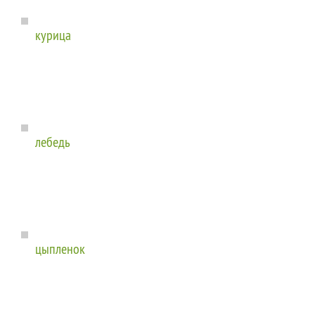
курица
лебедь
цыпленок