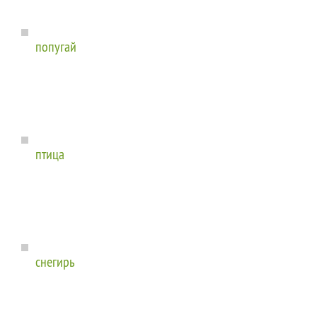
попугай
птица
снегирь