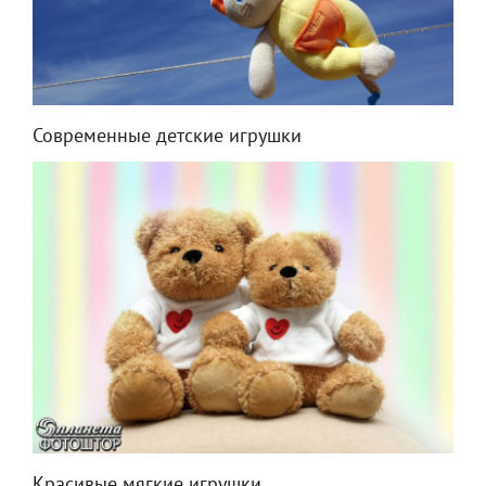
Современные детские игрушки
Красивые мягкие игрушки