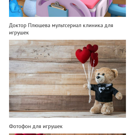
Доктор Плюшева мультсериал клиника для
игрушек
Фотофон для игрушек