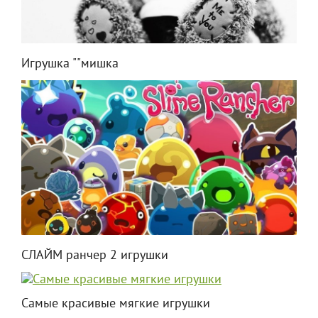
Игрушка ""мишка
СЛАЙМ ранчер 2 игрушки
Самые красивые мягкие игрушки