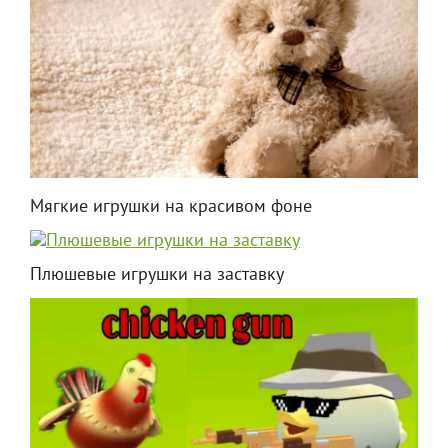
Мягкие игрушки на красивом фоне
Плюшевые игрушки на заставку