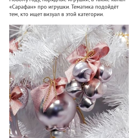
«Сарафан» про игрушки. Тематика подойдёт
тем, кто ищет визуал в этой категории.