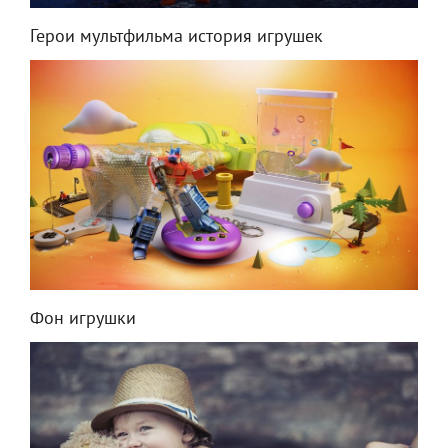
Герои мультфильма история игрушек
Фон игрушки