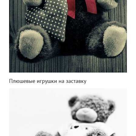
Плюшевые игрушки на заставку