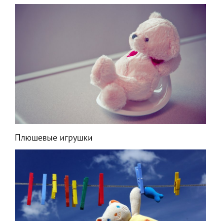
Плюшевые игрушки