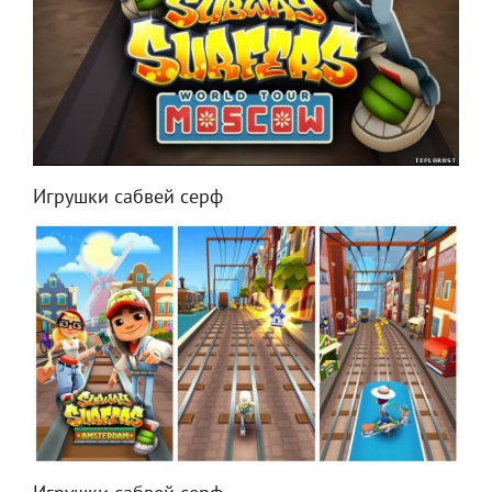
Игрушки сабвей серф