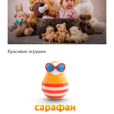
Красивые игрушки