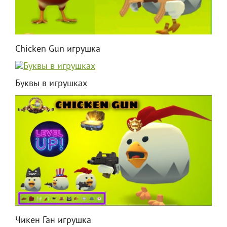
Chicken Gun игрушка
Буквы в игрушках
Чикен Ган игрушка