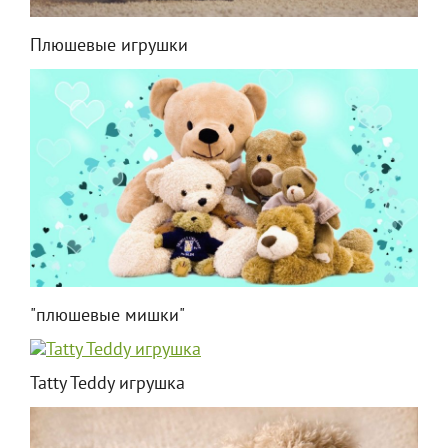
Плюшевые игрушки
"плюшевые мишки"
Tatty Teddy игрушка