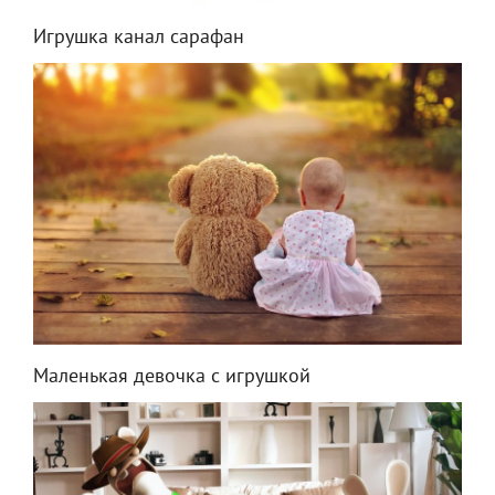
Игрушка канал сарафан
Маленькая девочка с игрушкой