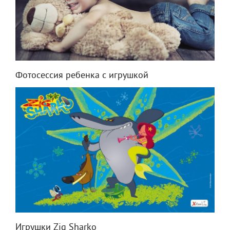
Фотосессия ребенка с игрушкой
Игрушки Zig Sharko