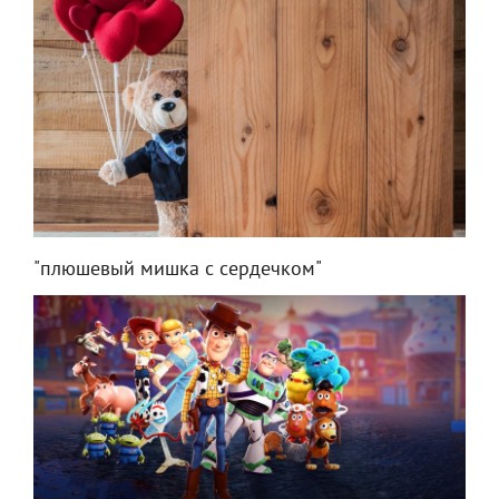
"плюшевый мишка с сердечком"