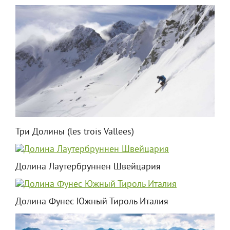
Три Долины (les trois Vallees)
Долина Лаутербруннен Швейцария
Долина Фунес Южный Тироль Италия