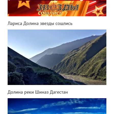
Лариса Долина звезды сошлись
Долина реки Шиназ Дагестан