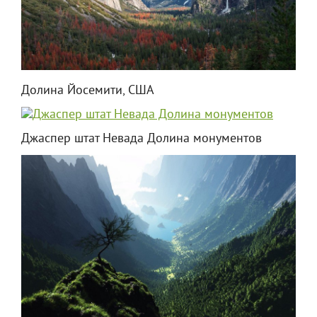
Долина Йосемити, США
Джаспер штат Невада Долина монументов