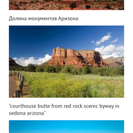
Долина монументов Аризона
"courthouse butte from red rock scenic byway in
sedona arizona"