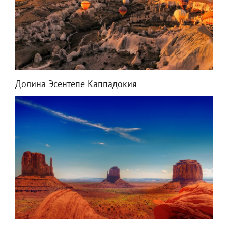
Долина Эсентепе Каппадокия