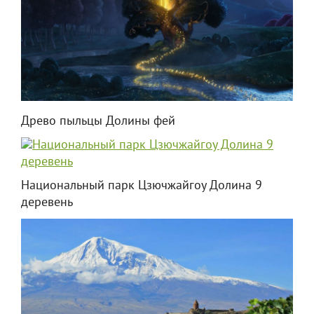
Древо пыльцы Долины фей
Национальный парк Цзючжайгоу Долина 9
деревень