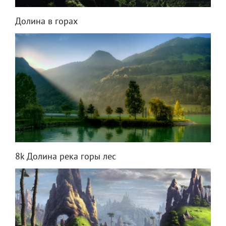
Долина в горах
8k Долина река горы лес