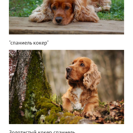
"спаниель кокер"
Золотистый кокер спаниель