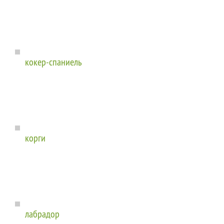
кокер-спаниель
корги
лабрадор