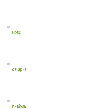
мопс
овчарка
питбуль