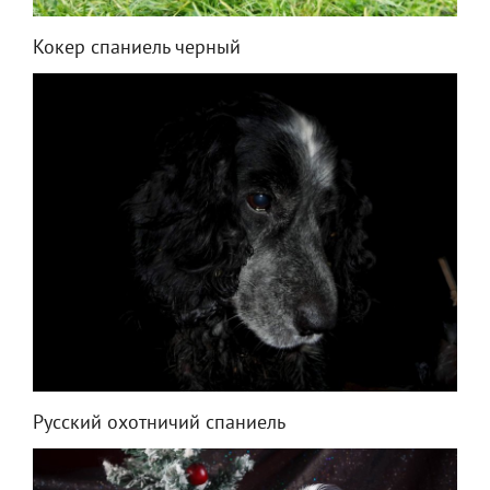
Кокер спаниель черный
Русский охотничий спаниель