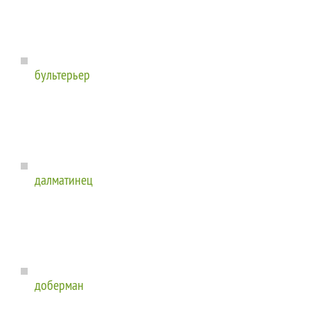
бультерьер
далматинец
доберман