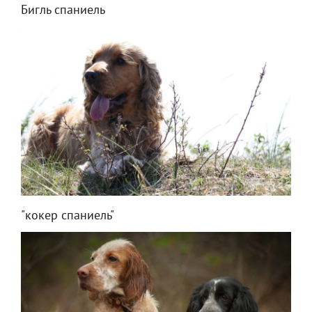
Бигль спаниель
"кокер спаниель"