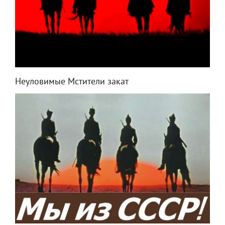
Неуловимые Мстители закат