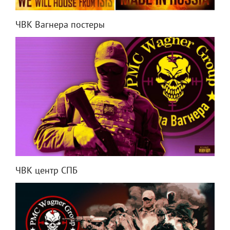
ЧВК Вагнера постеры
ЧВК центр СПБ