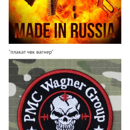
"плакат чвк вагнер"