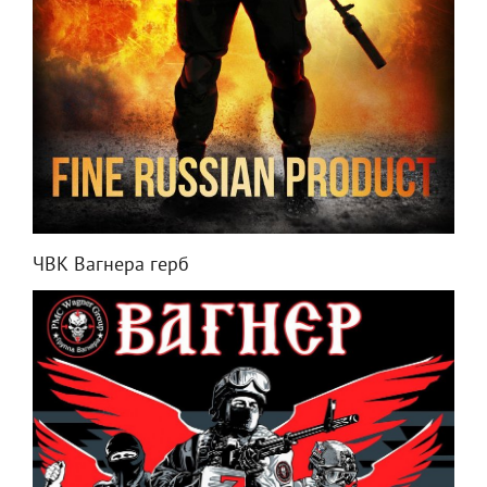
ЧВК Вагнера герб