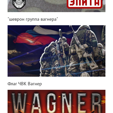
"шеврон группа вагнера"
Флаг ЧВК Вагнер