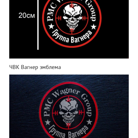
ЧВК Вагнер эмблема