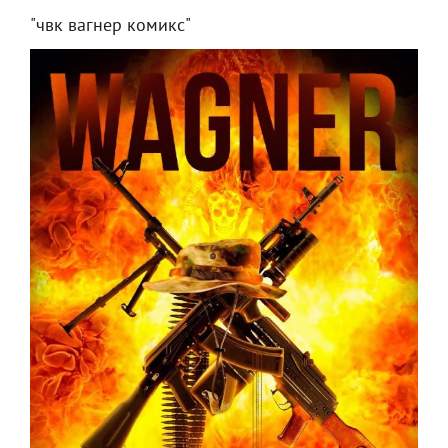
"чвк вагнер комикс"