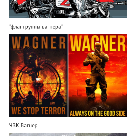
"флаг группы вагнера"
ЧВК Вагнер