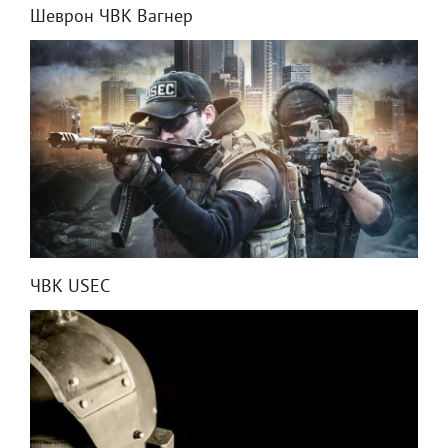
Шеврон ЧВК Вагнер
ЧВК USEC