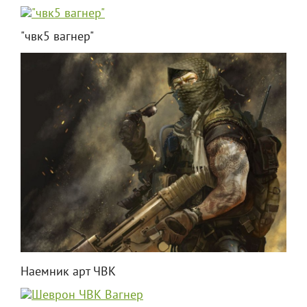
"чвк5 вагнер"
Наемник арт ЧВК