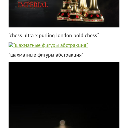
"chess ultra x purling london bold chess"
"шахматные фигуры абстракция"