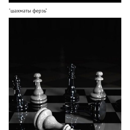
"шахматы ферзь"