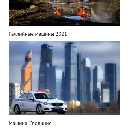
Раллийные машины 2021
Машина ""полиция