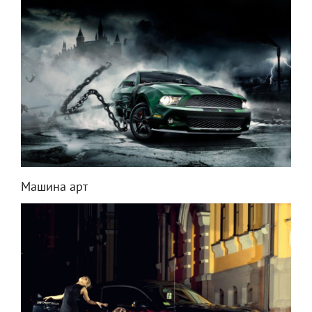
Машина арт