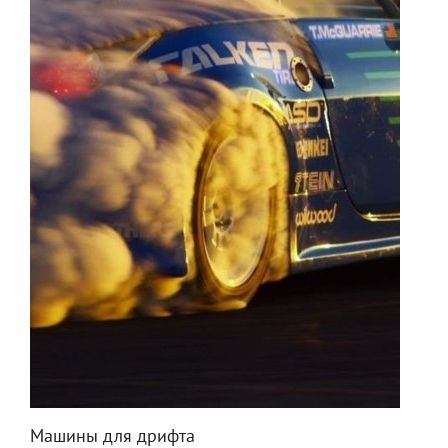
Машины для дрифта