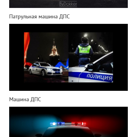
Патрульная машина ДПС
Машина ДПС