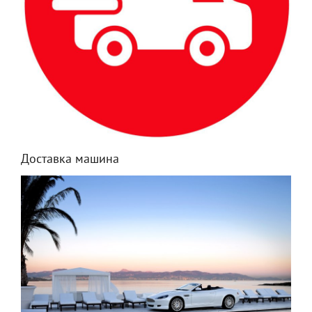
Доставка машина