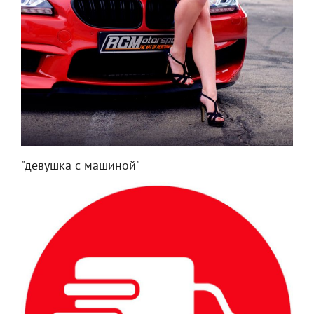
"девушка с машиной"