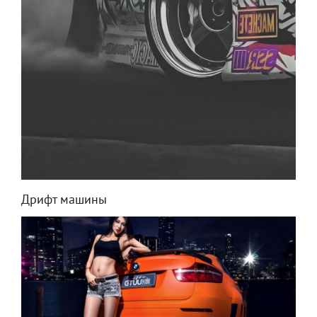
Дрифт машины