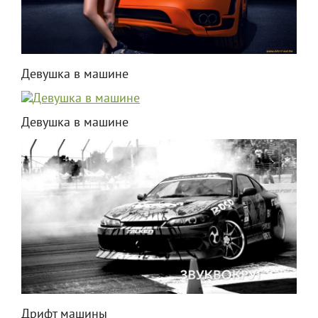
Девушка в машине
Девушка в машине
Дрифт машины