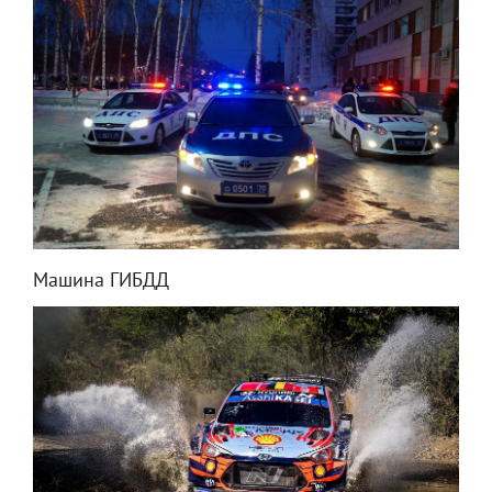
Машина ГИБДД