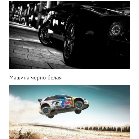
Машина черно белая