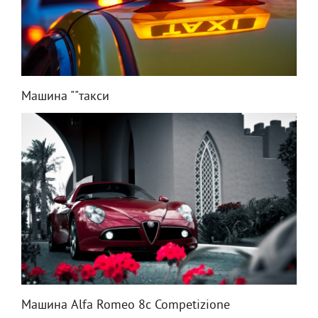
Машина ""такси
Машина Alfa Romeo 8c Competizione