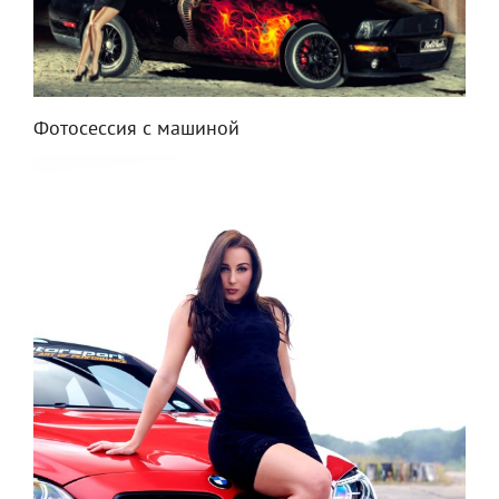
Фотосессия с машиной