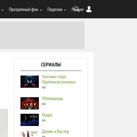
Прозрачный фон
Поделки
Разное
СЕРИАЛЫ
Человек-паук:
е
Паутина вселенных
Обманщицы
Пуаро
Дживс и Вустер