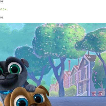
ли
ли