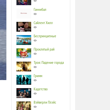
Ганнибал
Сайлент Хилл
Беспринципные
Проклятый рай
Троя: Падение города
Гримм
Кадетство
Вэйверли Плэйс