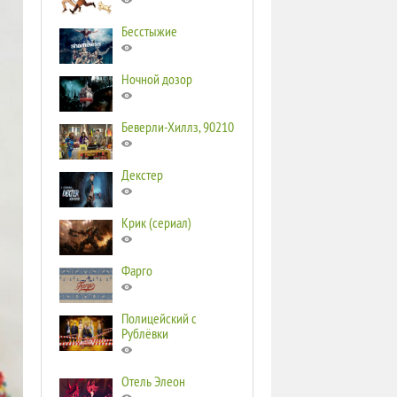
Бесстыжие
Ночной дозор
Беверли-Хиллз, 90210
Декстер
Крик (сериал)
Фарго
Полицейский с
Рублёвки
Отель Элеон