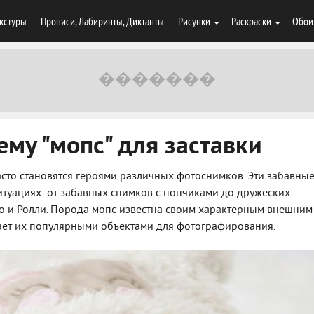
кстуры
Прописи, Лабиринты, Диктанты
Рисунки
Раскраски
Обои
ему "мопс" для заставки
асто становятся героями различных фотоснимков. Эти забавны
итуациях: от забавных снимков с пончиками до дружеских
о и Ролли. Порода мопс известна своим характерным внешним
ает их популярными объектами для фотографирования.