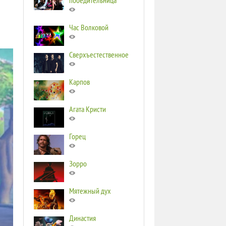
победительница
Час Волковой
Сверхъестественное
Карпов
Агата Кристи
Горец
Зорро
Мятежный дух
Династия