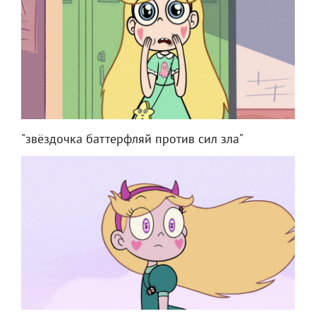
"звёздочка баттерфляй против сил зла"