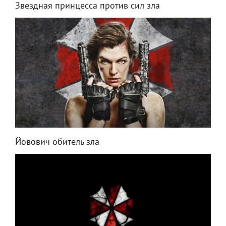
Звездная принцесса против сил зла
Йовович обитель зла