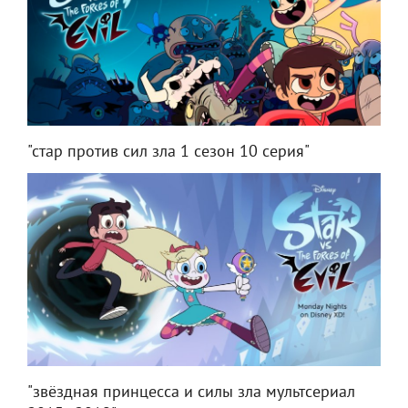
"стар против сил зла 1 сезон 10 серия"
"звёздная принцесса и силы зла мультсериал