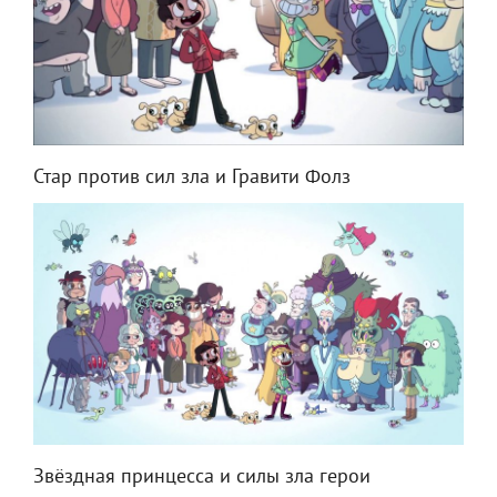
Стар против сил зла и Гравити Фолз
Звёздная принцесса и силы зла герои