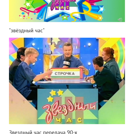
"звёздный час"
Звездный час передача 90-х