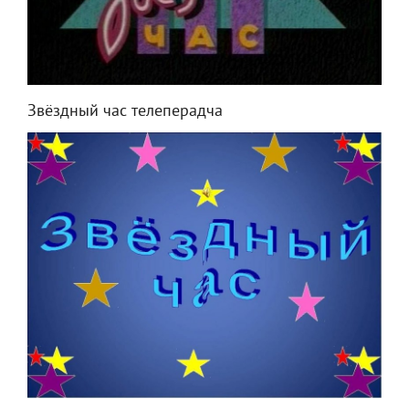
Звёздный час телеперадча