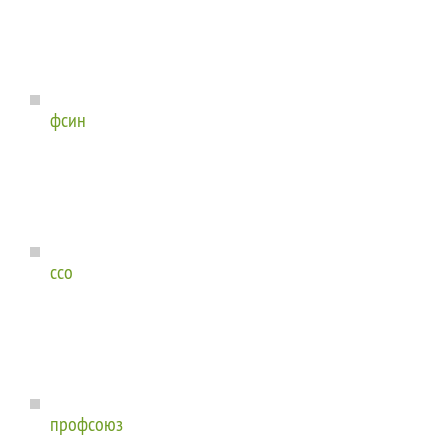
фсин
ссо
профсоюз