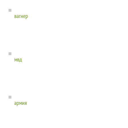
вагнер
мвд
армия