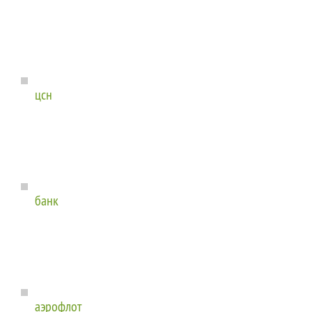
цсн
банк
аэрофлот