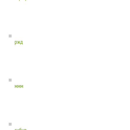
ржд
ммм
сибур