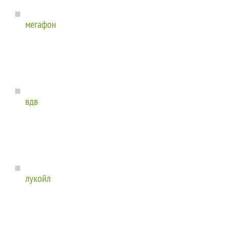
мегафон
вдв
лукойл