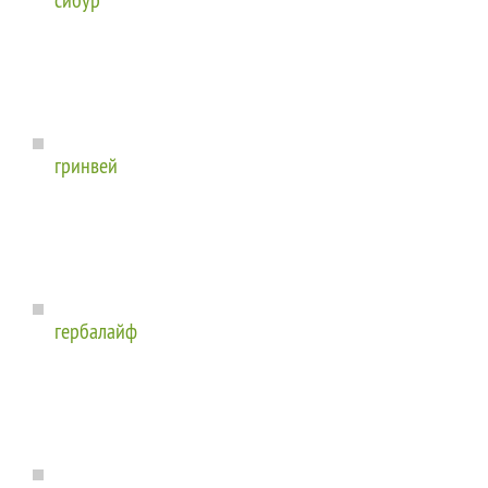
гринвей
гербалайф