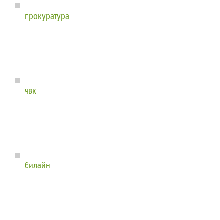
прокуратура
чвк
билайн