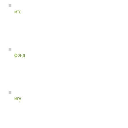
мтс
фонд
мгу