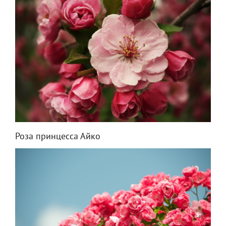
Роза принцесса Айко