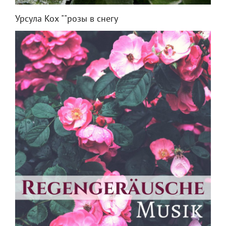
Урсула Кох ""розы в снегу