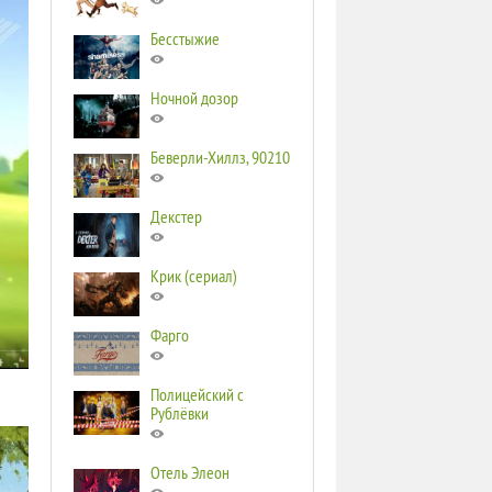
Бесстыжие
Ночной дозор
Беверли-Хиллз, 90210
Декстер
Крик (сериал)
Фарго
Полицейский с
Рублёвки
Отель Элеон