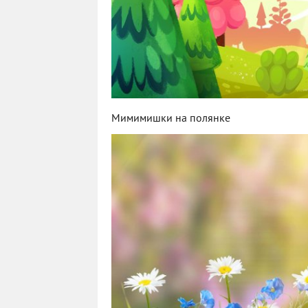
Мимимишки на полянке