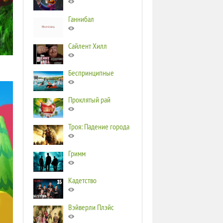
Ганнибал
Сайлент Хилл
Беспринципные
Проклятый рай
Троя: Падение города
Гримм
Кадетство
Вэйверли Плэйс