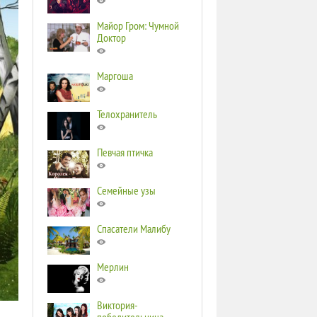
Майор Гром: Чумной
Доктор
Маргоша
Телохранитель
Певчая птичка
Семейные узы
Спасатели Малибу
Мерлин
Виктория-