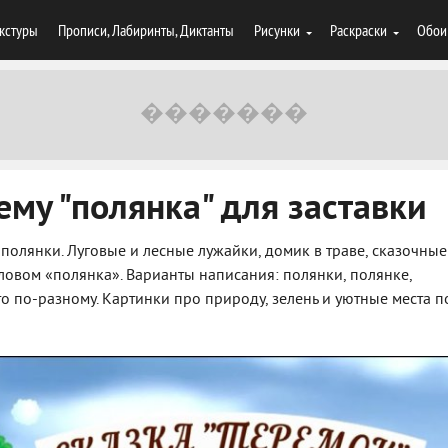
кстуры
Прописи, Лабиринты, Диктанты
Рисунки
Раскраски
Обои
ему "полянка" для заставки
 полянки. Луговые и лесные лужайки, домик в траве, сказочные
словом «полянка». Варианты написания: полянки, полянке,
то по-разному. Картинки про природу, зелень и уютные места п