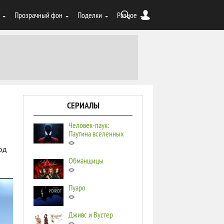
Прозрачный фон
Поделки
Разное
СЕРИАЛЫ
Человек-паук:
Паутина вселенных
од
Обманщицы
Пуаро
Дживс и Вустер