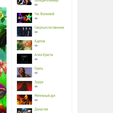
победительница
Час Волковой
Сверхъестественное
Карпов
Агата Кристи
Горец
Зорро
Мятежный дух
Династия