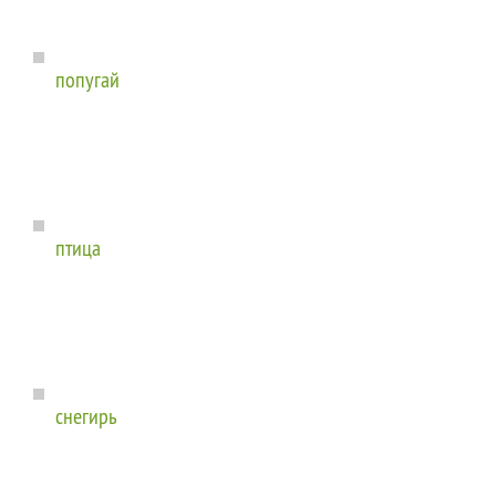
попугай
птица
снегирь