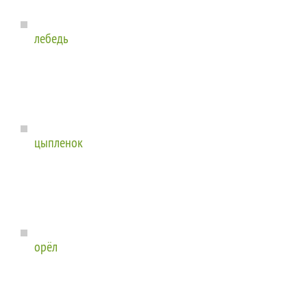
лебедь
цыпленок
орёл