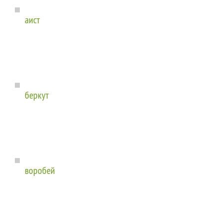
аист
беркут
воробей