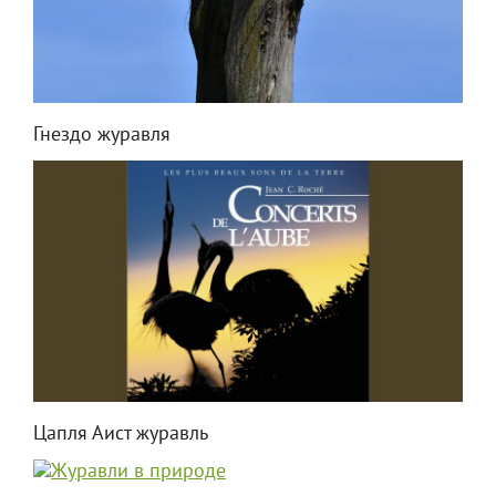
Гнездо журавля
Цапля Аист журавль