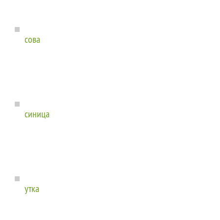
сова
синица
утка