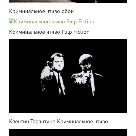
Криминальное чтиво обои
Криминальное чтиво Pulp Fiction
Квентин Тарантино Криминальное чтиво