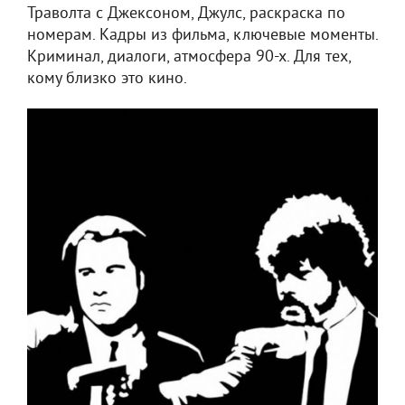
Траволта с Джексоном, Джулс, раскраска по
номерам. Кадры из фильма, ключевые моменты.
Криминал, диалоги, атмосфера 90-х. Для тех,
кому близко это кино.