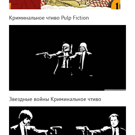
Криминальное чтиво Pulp Fiction
Звездные войны Криминальное чтиво