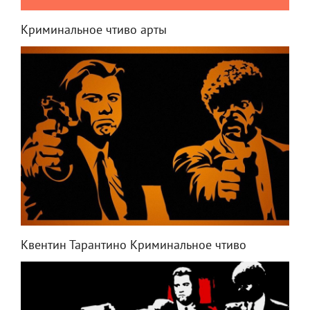
Криминальное чтиво арты
Квентин Тарантино Криминальное чтиво