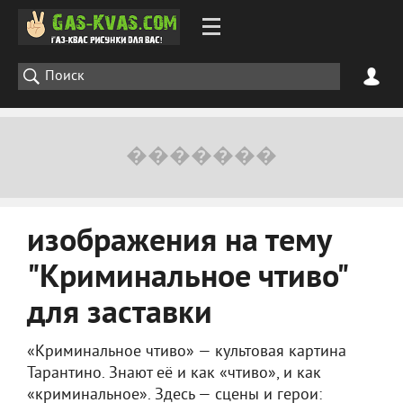
изображения на тему
"Криминальное чтиво"
для заставки
«Криминальное чтиво» — культовая картина
Тарантино. Знают её и как «чтиво», и как
«криминальное». Здесь — сцены и герои: