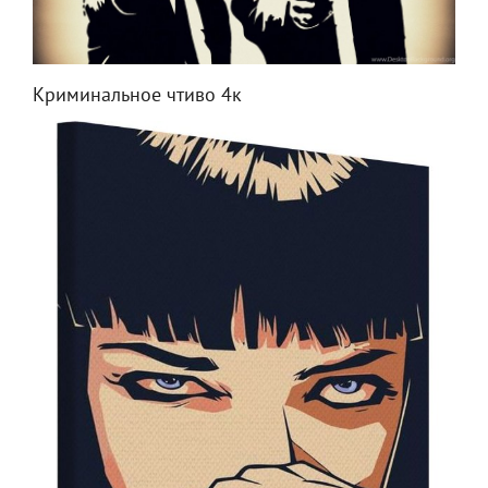
Криминальное чтиво 4к