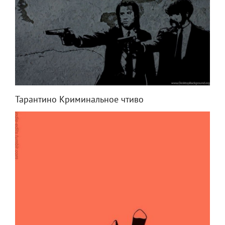
Тарантино Криминальное чтиво