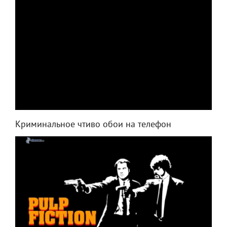
Криминальное чтиво обои на телефон