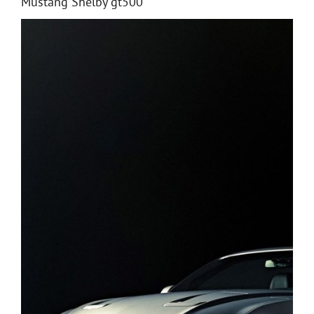
Mustang Shelby gt500