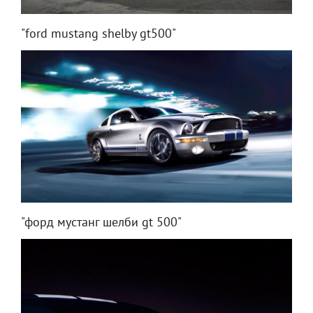
"ford mustang shelby gt500"
"форд мустанг шелби gt 500"