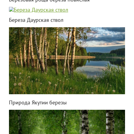
Березовая роща береза повислая
Береза Даурская ствол
Природа Якутии березы