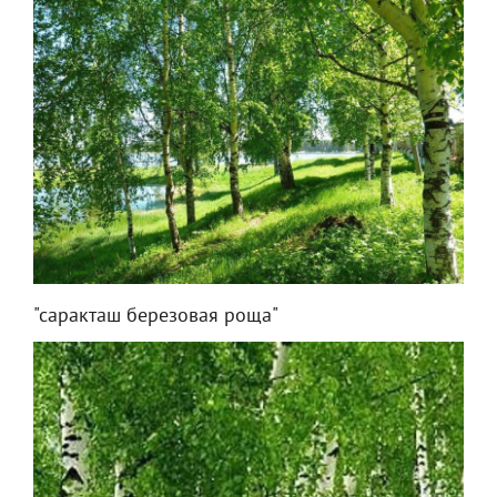
"саракташ березовая роща"