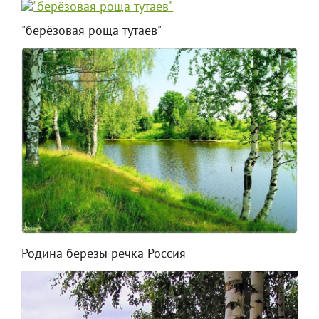
"берёзовая роща тутаев"
Родина березы речка Россия