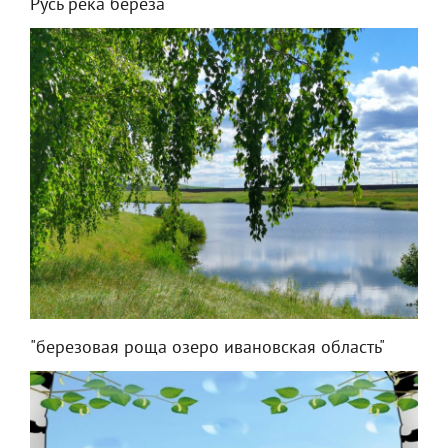
Русь река береза
"березовая роща озеро ивановская область"