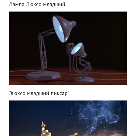
Лампа Люксо младший
"люксо младший пиксар"