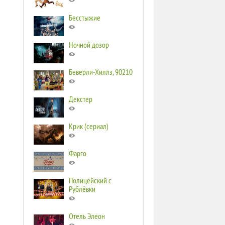
Бесстыжие
Ночной дозор
Беверли-Хиллз, 90210
Декстер
Крик (сериал)
Фарго
Полицейский с
Рублёвки
Отель Элеон