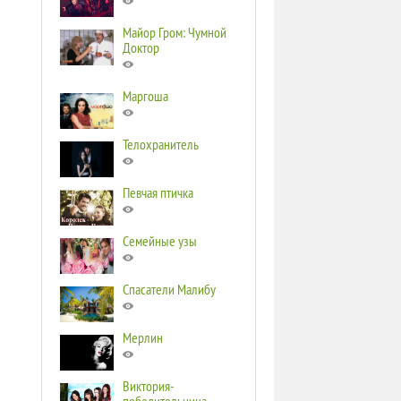
Майор Гром: Чумной
Доктор
Маргоша
Телохранитель
Певчая птичка
Семейные узы
Спасатели Малибу
Мерлин
Виктория-