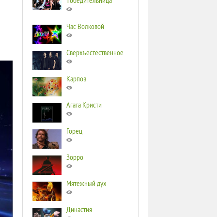
победительница
Час Волковой
Сверхъестественное
Карпов
Агата Кристи
Горец
Зорро
Мятежный дух
Династия