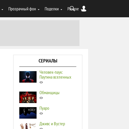
Прозрачный фон
Поделки
Разное
СЕРИАЛЫ
Человек-паук:
Паутина вселенных
Обманщицы
Пуаро
Дживс и Вустер