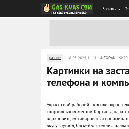
Заставки
Те
разное
18-05-2024, 14:41
ZODAK
70
Картинки на заста
телефона и комп
Укрась свой рабочий стол или экран т
спортивных моментов. Картины, на кот
вдохновить, мотивировать и напоминат
вкусу: футбол, баскетбол, теннис, плава