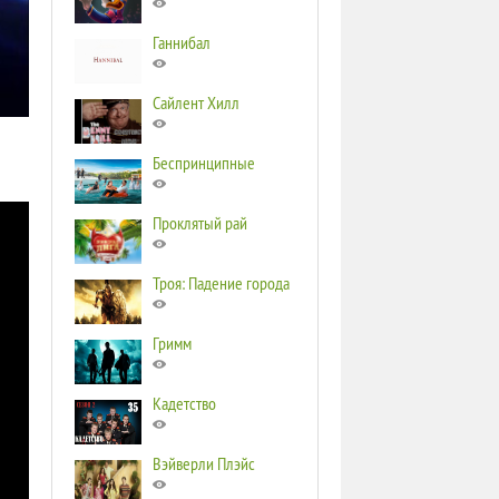
Ганнибал
Сайлент Хилл
Беспринципные
Проклятый рай
Троя: Падение города
Гримм
Кадетство
Вэйверли Плэйс