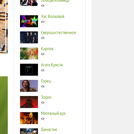
победительница
Час Волковой
Сверхъестественное
Карпов
Агата Кристи
Горец
Зорро
Мятежный дух
Династия