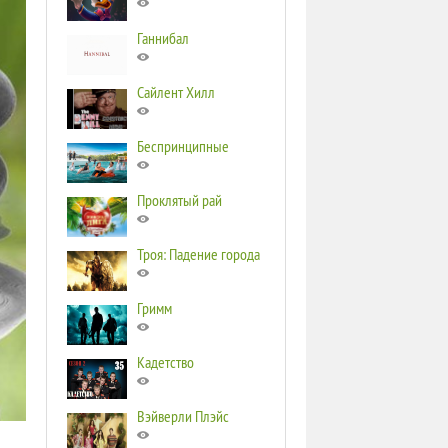
Ганнибал
Сайлент Хилл
Беспринципные
Проклятый рай
Троя: Падение города
Гримм
Кадетство
Вэйверли Плэйс