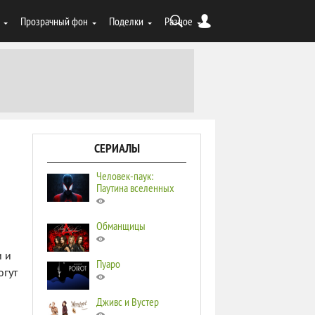
Прозрачный фон
Поделки
Разное
СЕРИАЛЫ
Человек-паук:
Паутина вселенных
Обманщицы
и и
Пуаро
огут
Дживс и Вустер