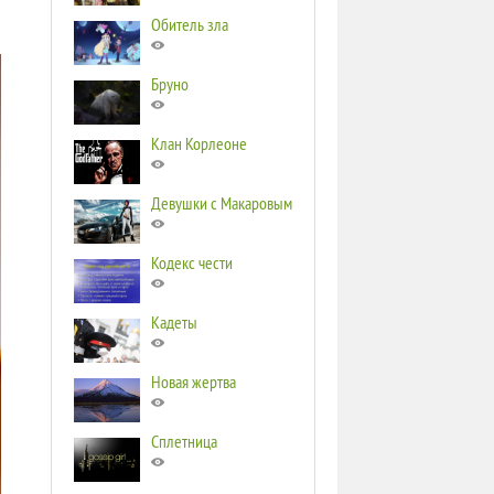
Обитель зла
Бруно
Клан Корлеоне
Девушки с Макаровым
Кодекс чести
Кадеты
Новая жертва
Сплетница