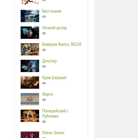
Бесстыжие
Ночной дозор
Беверли-Хиллз, 90210
Декстер
Крик (сериал)
Фарго
Полицейский с
Рублёвки
Отель Элеон