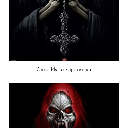
Санта Муэрте арт скелет